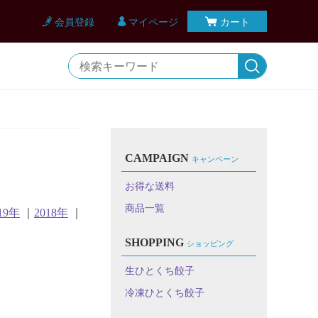
会員登録
マイページ
カート
CAMPAIGN
キャンペーン
お得な送料
商品一覧
19年
｜
2018年
｜
SHOPPING
ショッピング
生ひとくち餃子
冷凍ひとくち餃子