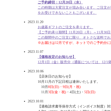
ご予約締切：12月20日（水）
この時期は大変注文が混み合います。ご注文が
をお受けできないこともございます。
2023.11.20
お歳暮ギフトのご注文を承ります。
【ご予約承り期間】11月20日（月）～11月30
この期間中のご注文に限り、オトクな送料でお
※お届けは12月ですが、ネットでのご予約分
2023.11.07
【価格改定のお知らせ】
12月1日（金）販売分（通販については、12
2023.10.06
【店休日のお知らせ】
10月11月の下記日程は連休いたします。
10月
8日(日)・9日(月・祝)
11月
3日(金・祝)
・4日(土)・
5日(日)
2023.10.01
【適格請求書等保存方式（インボイス制度）対