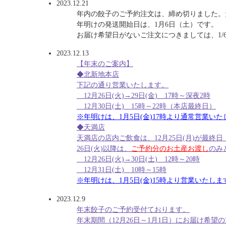
2023.12.21
年内の餃子のご予約注文は、締め切りました。
年明けの発送開始日は、1月6日（土）です。
お届け希望日がないご注文につきましては、1/
2023.12.13
【年末のご案内】
◆北新地本店
下記の通り営業いたします。
12月26日(火)→29日(金) 17時～深夜2時
12月30日(土) 15時～22時（本店最終日）
※年明けは、1月5日(金)17時より通常営業い
◆天満店
天満店の店内ご飲食は、12月25日(月)が最終
26日(火)以降は、
ご予約分のお土産お渡し
のみ
12月26日(火)→30日(土) 12時～20時
12月31日(土) 10時～15時
※年明けは、1月5日(金)15時より営業いたしま
2023.12.9
年末餃子のご予約受付ております。
年末期間（12月26日～1月1日）にお届け希