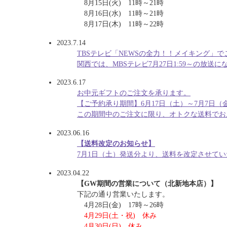
8月15日(火) 11時～21時
8月16日(水) 11時～21時
8月17日(木) 11時～22時
2023.7.14
TBSテレビ「NEWSの全力！！メイキング」
関西では、MBSテレビ7月27日1:59～の放送に
2023.6.17
お中元ギフトのご注文を承ります。
【ご予約承り期間】6月17日（土）～7月7日（
この期間中のご注文に限り、オトクな送料でお
2023.06.16
【送料改定のお知らせ】
7月1日（土）発送分より、送料を改定させて
2023.04.22
【GW期間の営業について（北新地本店）】
下記の通り営業いたします。
4月28日(金) 17時～26時
4月29日(土・祝) 休み
4月30日(日) 休み