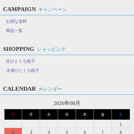
CAMPAIGN
キャンペーン
お得な送料
商品一覧
SHOPPING
ショッピング
生ひとくち餃子
冷凍ひとくち餃子
CALENDAR
カレンダー
2026年08月
日
月
火
水
木
金
土
1
2
3
4
5
6
7
8